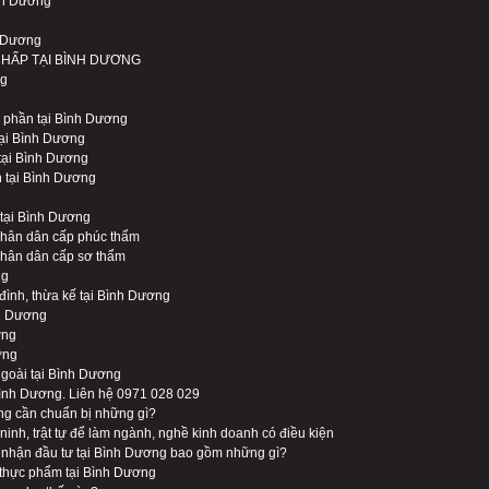
ình Dương
h Dương
CHẤP TẠI BÌNH DƯƠNG
ng
ổ phần tại Bình Dương
tại Bình Dương
tại Bình Dương
n tại Bình Dương
 tại Bình Dương
 nhân dân cấp phúc thẩm
 nhân dân cấp sơ thẩm
ng
đình, thừa kế tại Bình Dương
nh Dương
ơng
ơng
ngoài tại Bình Dương
Bình Dương. Liên hệ 0971 028 029
ng cần chuẩn bị những gì?
ninh, trật tự để làm ngành, nghề kinh doanh có điều kiện
g nhận đầu tư tại Bình Dương bao gồm những gì?
 thực phẩm tại Bình Dương