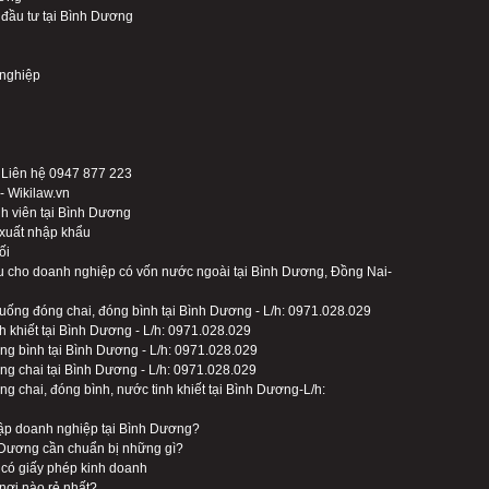
 đầu tư tại Bình Dương
 nghiệp
- Liên hệ 0947 877 223
- Wikilaw.vn
h viên tại Bình Dương
 xuất nhập khẩu
ối
u cho doanh nghiệp có vốn nước ngoài tại Bình Dương, Đồng Nai-
 uống đóng chai, đóng bình tại Bình Dương - L/h: 0971.028.029
h khiết tại Bình Dương - L/h: 0971.028.029
ng bình tại Bình Dương - L/h: 0971.028.029
ng chai tại Bình Dương - L/h: 0971.028.029
g chai, đóng bình, nước tinh khiết tại Bình Dương-L/h:
lập doanh nghiệp tại Bình Dương?
 Dương cần chuẩn bị những gì?
 có giấy phép kinh doanh
 nơi nào rẻ nhất?