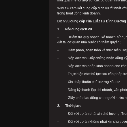
mối quan hệ tốt đẹp với các cơ quan nhà nướ
Wikilaw cam kết cung cấp dịch vụ tốt nhất với
trong hoạt động kinh doanh.
Dịch vụ cung cấp của Luật sư Bình Dương 
1. Nội dung dịch vụ
– Kiểm tra quy hoạch, kế hoạch sử dụng 
đất tại cơ quan nhà nước có thẩm quyền;
– Đàm phán, soạn thảo và thực hiện Hợp
– Nộp đơn xin Giấy chứng nhận đăng ký đầu
– Nộp đơn xin phép kinh doanh cho các n
– Thực hiện các thủ tục sau cấp phép tron
– Xin chấp thuận chủ trương đầu tư
– Đăng ký thành lập chi nhánh, văn phòng
– Giấy phép lao động cho người nước ngoà
2. Thời gian:
– Đối với dự án phải xin chủ trương: Tro
– Đối với dự án không phải xin chủ trương