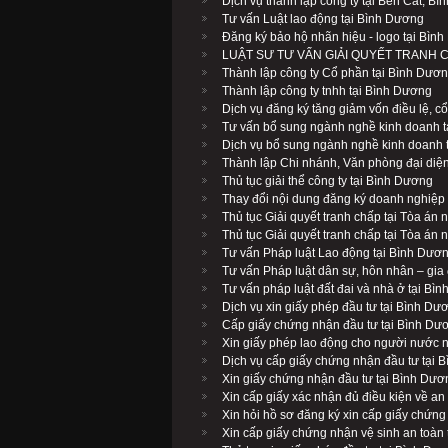
Dịch vụ thành lập công ty tại Bến Cát, B
Tư vấn Luật lao động tại Bình Dương
Đăng ký bảo hộ nhãn hiệu - logo tại Bìn
LUẬT SƯ TƯ VẤN GIẢI QUYẾT TRANH 
Thành lập công ty Cổ phần tại Bình Dươ
Thành lập công ty tnhh tại Bình Dương
Dịch vụ đăng ký tăng giảm vốn điều lệ, c
Tư vấn bổ sung ngành nghề kinh doanh 
Dịch vụ bổ sung ngành nghề kinh doanh 
Thành lập Chi nhánh, Văn phòng đại diệ
Thủ tục giải thể công ty tại Bình Dương
Thay đổi nội dung đăng ký doanh nghiệp
Thủ tục Giải quyết tranh chấp tại Tòa án
Thủ tục Giải quyết tranh chấp tại Tòa án
Tư vấn Pháp luật Lao động tại Bình Dươ
Tư vấn Pháp luật dân sự, hôn nhân – gia 
Tư vấn pháp luật đất đai và nhà ở tại Bì
Dịch vụ xin giấy phép đầu tư tại Bình Dư
Cấp giấy chứng nhận đầu tư tại Bình Dư
Xin giấy phép lao động cho người nước 
Dịch vụ cấp giấy chứng nhận đầu tư tại 
Xin giấy chứng nhận đầu tư tại Bình Dươ
Xin cấp giấy xác nhận đủ điều kiện về an 
Xin hỏi hồ sơ đăng ký xin cấp giấy chứn
Xin cấp giấy chứng nhận vệ sinh an toàn