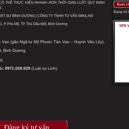
 THỂ THỰC HIỆN NHANH HƠN THỜI GIAN LUẬT QUY ĐỊNH
Bình c
.
Đang xử lý
AW – LUẬT SƯ BÌNH DƯƠNG | CÔNG TY TNHH TƯ VẤN WIKILAW
, P. Phú Mỹ, TP. Thủ Dầu Một, Bình Dương
SEN 
n Vạn (gần Ngã tư Mỹ Phước Tân Vạn – Huỳnh Văn Lũy),
t, Bình Dương
90
oặc
0971.028.029
(Luật sư Linh)
Đăng ký tư vấn