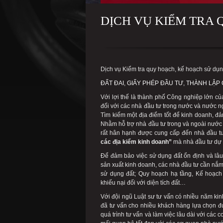
DỊCH VỤ KIỂM TRA 
Dịch vụ Kiểm tra quy hoạch, kế hoạch sử dụn
ĐẤT ĐAI
,
GIẤY PHÉP ĐẦU TƯ
,
THÀNH LẬP 
Với lợi thế là thành phố Công nghiệp lớn 
đối với các nhà đầu tư trong nước và nước n
Tìm kiếm một địa điểm tốt để kinh doanh, đ
Nhằm hỗ trợ nhà đầu tư trong và ngoài nước t
rất hân hạnh được cung cấp đến nhà đầu t
các địa kiểm kinh doanh”
mà nhà đầu tư dự đ
Để đảm bảo việc sử dụng đất ổn định và lâu 
sản xuất kinh doanh, các nhà đầu tư cần nắm
sử dụng đất; Quy hoạch hạ tầng, Kế hoạch 
khiếu nại đối với diện tích đất…
Với đội ngũ Luật sư tư vấn có nhiều năm ki
đã tư vấn cho nhiều khách hàng lựa chọn đượ
quá trình tư vấn và làm việc lâu dài với cá