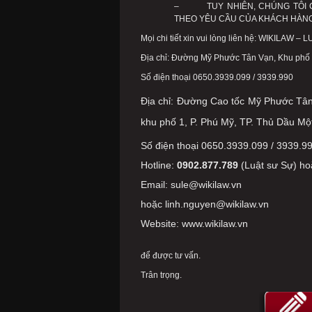
– TUY NHIÊN, CHÚNG TÔI CÓ
THEO YÊU CẦU CỦA KHÁCH HÀNG
Mọi chi tiết xin vui lòng liên hệ: WIKIL
Địa chỉ: Đường Mỹ Phước Tân Vạn, Khu phố 1
Số điện thoại 0650.3939.099 / 3939.990
Địa chỉ: Đường Cao tốc Mỹ Phước Tâ
khu phố 1, P. Phú Mỹ, TP. Thủ Dầu Mộ
Số điện thoại 0650.3939.099 / 3939.9
Hotline:
0902.877.789
(Luật sư Sự) h
Email: sule@wikilaw.vn
hoặc linh.nguyen@wikilaw.vn
Website: www.wikilaw.vn
để được tư vấn.
Trân trọng.