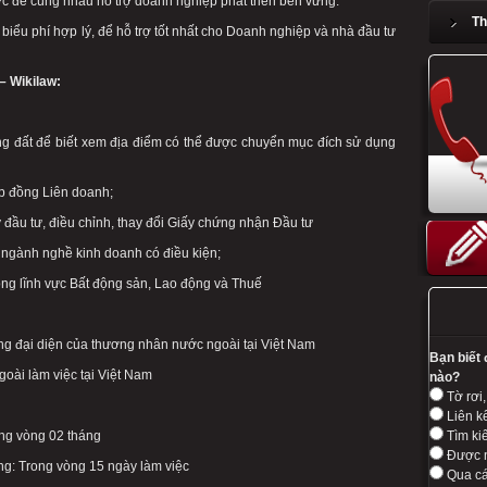
c để cùng nhau hỗ trợ doanh nghiệp phát triển bền vững.
Th
 biểu phí hợp lý, để hỗ trợ tốt nhất cho Doanh nghiệp và nhà đầu tư
– Wikilaw:
đất để biết xem địa điểm có thể được chuyển mục đích sử dụng
 đồng Liên doanh;
 tư, điều chỉnh, thay đổi Giấy chứng nhận Đầu tư
gành nghề kinh doanh có điều kiện;
g lĩnh vực Bất động sản, Lao động và Thuế
 đại diện của thương nhân nước ngoài tại Việt Nam
Bạn biết
i làm việc tại Việt Nam
nào?
Tờ rơi,
Liên kế
ng vòng 02 tháng
Tìm kiế
Được n
: Trong vòng 15 ngày làm việc
Qua cá