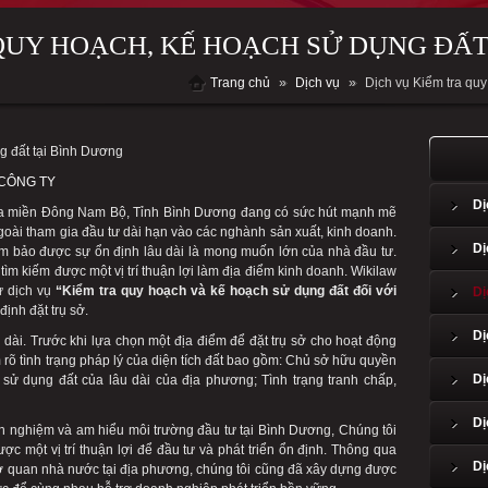
QUY HOẠCH, KẾ HOẠCH SỬ DỤNG ĐẤT
Trang chủ
»
Dịch vụ
»
Dịch vụ Kiểm tra qu
g đất tại Bình Dương
CÔNG TY
Dị
của miền Đông Nam Bộ, Tỉnh Bình Dương đang có sức hút mạnh mẽ
goài tham gia đầu tư dài hạn vào các nghành sản xuất, kinh doanh.
Dị
ảm bảo được sự ổn định lâu dài là mong muốn lớn của nhà đầu tư.
ìm kiếm được một vị trí thuận lợi làm địa điểm kinh doanh. Wikilaw
ư dịch vụ
“Kiểm tra quy hoạch và kế hoạch sử dụng đất đối với
Dị
ịnh đặt trụ sở.
Dị
dài. Trước khi lựa chọn một địa điểm để đặt trụ sở cho hoạt động
 rõ tình trạng pháp lý của diện tích đất bao gồm: Chủ sở hữu quyền
Dị
sử dụng đất của lâu dài của địa phương; Tình trạng tranh chấp,
nh nghiệm và am hiểu môi trường đầu tư tại Bình Dương, Chúng tôi
c một vị trí thuận lợi để đầu tư và phát triển ổn định. Thông qua
Dị
c cơ quan nhà nước tại địa phương, chúng tôi cũng đã xây dựng được