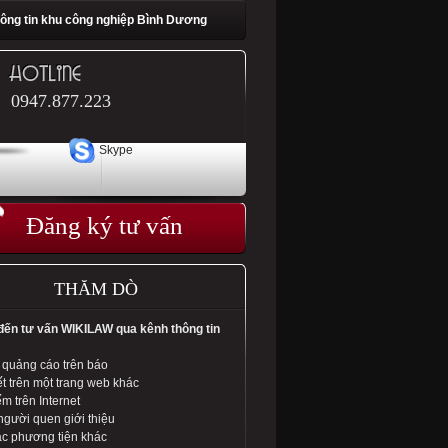
ông tin khu công nghiệp Bình Dương
0947.877.223
Skype
Đăng ký tư vấn
THĂM DÒ
 đến tư vấn WIKILAW qua kênh thông tin
 quảng cáo trên báo
t trên một trang web khác
m trên Internet
gười quen giới thiệu
c phương tiện khác