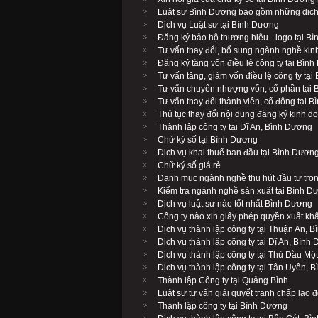
Luật sư Bình Dương bao gồm những dịch
Dịch vụ Luật sư tại Bình Dương
Đăng ký bảo hộ thương hiệu - logo tại B
Tư vấn thay đổi, bổ sung ngành nghề kin
Đăng ký tăng vốn điều lệ công ty tại Bìn
Tư vấn tăng, giảm vốn điều lệ công ty tạ
Tư vấn chuyển nhượng vốn, cổ phần tại
Tư vấn thay đổi thành viên, cổ đông tại 
Thủ tục thay đổi nội dung đăng ký kinh d
Thành lập công ty tại Dĩ An, Bình Dương
Chữ ký số tại Bình Dương
Dịch vụ khai thuế ban đầu tại Bình Dươn
Chữ ký số giá rẻ
Danh mục ngành nghề thu hút đầu tư tro
Kiểm tra ngành nghề sản xuất tại Bình D
Dịch vụ luật sư nào tốt nhất Bình Dương
Công ty nào xin giấy phép quyền xuất kh
Dịch vụ thành lập công ty tại Thuận An, 
Dịch vụ thành lập công ty tại Dĩ An, Bình
Dịch vụ thành lập công ty tại Thủ Dầu Mộ
Dịch vụ thành lập công ty tại Tân Uyên, 
Thành lập Công ty tại Quảng Bình
Luật sư tư vấn giải quyết tranh chấp lao
Thành lập công ty tại Bình Dương