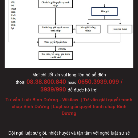
Mọi chi tiết xin vui lòng liên hệ số điện
08.38.800.840
0650.3939.099 /
thoại
hoặc
3939/990
để được hỗ trợ.
Tư vấn Luật Bình Dương - Wikilaw | Tư vấn giải quyết tranh
chấp Bình Dương | Luật sư giải quyết tranh chấp Bình
Dương
Đội ngũ luật sư giỏi, nhiệt huyết và tận tâm với nghề luật sư sẽ