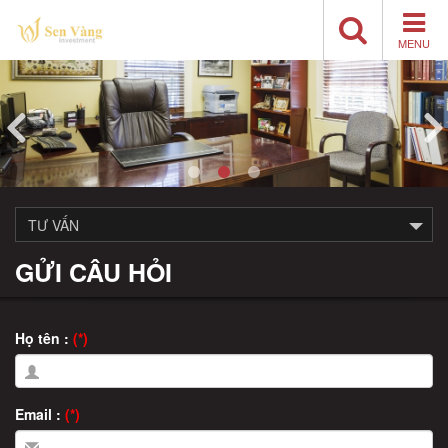
MENU
TƯ VẤN
GỬI CÂU HỎI
Họ tên :
(*)
Email :
(*)