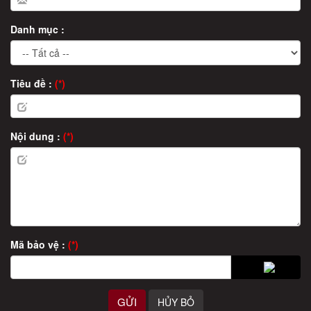
Danh mục :
Tiêu đề :
(*)
Nội dung :
(*)
Mã bảo vệ :
(*)
GỬI
HỦY BỎ