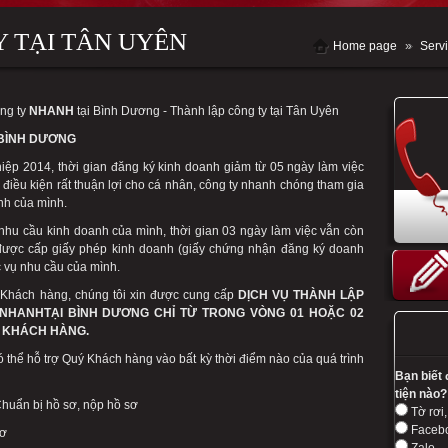
 TẠI TÂN UYÊN
Home page
»
Serv
ông ty
NHANH
tại Bình Dương - Thành lập công ty tại Tân Uyên
 BÌNH DƯƠNG
iệp 2014, thời gian đăng ký kinh doanh giảm từ 05 ngày làm việc
 điều kiện rất thuận lợi cho cá nhân, công ty nhanh chóng tham gia
nh của mình.
 nhu cầu kinh doanh của mình, thời gian 03 ngày làm việc vẫn còn
ược cấp giấy phép kinh doanh (giấy chứng nhận đăng ký doanh
 vụ nhu cầu của mình.
 Khách hàng, chúng tôi xin được cung cấp
DỊCH VỤ THÀNH LẬP
NHANH
TẠI BÌNH DƯƠNG CHỈ TỪ TRONG VÒNG
01 HOẶC 02
 KHÁCH HÀNG.
 thể hỗ trợ Quý Khách hàng vào bất kỳ thời điểm nào của quá trình
Bạn biết
tiện nào?
huẩn bị hồ sơ, nộp hồ sơ
Tờ rơi,
Faceb
sơ