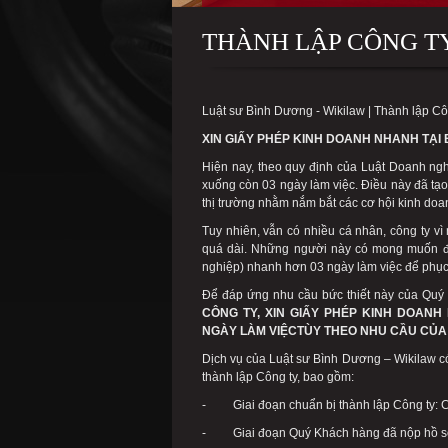
THÀNH LẬP CÔNG TY
Luật sư Bình Dương - Wikilaw | Thành lập C
XIN GIẤY PHÉP KINH DOANH
NHANH
TẠI
Hiện nay, theo quy định của Luật Doanh ngh
xuống còn 03 ngày làm việc. Điều này đã tạo
thị trường nhằm nắm bắt các cơ hội kinh doa
Tuy nhiên, vẫn có nhiều cá nhân, công ty vì
quá dài. Những người này có mong muốn đ
nghiệp) nhanh hơn 03 ngày làm việc để phục
Để đáp ứng nhu cầu bức thiết này của Quý
CÔNG TY, XIN GIẤY PHÉP KINH DOANH
NGÀY LÀM VIỆC
TÙY THEO NHU CẦU CỦA
Dịch vụ của Luật sư Bình Dương – Wikilaw có
thành lập Công ty, bao gồm:
- Giai đoạn chuẩn bị thành lập Công ty: C
- Giai đoạn Quý Khách hàng đã nộp hồ 