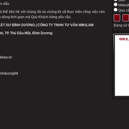
Zalo
n dấu.
Websi
Qua cá
 thể liên hệ với chúng tôi và chúng tôi sẽ thực hiện công việc còn
 đúng thời gian mà Quý Khách hàng yêu cầu.
UẬT SƯ BÌNH DƯƠNG | CÔNG TY TNHH TƯ VẤN WIKILAW
Đang xử lý
nh, TP. Thủ Dầu Một, Bình Dương
WIKI
kilaw.vn
binhduong68