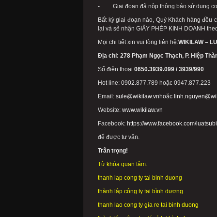
- Giai đoạn đã nộp thông báo sử dụng co
Bất kỳ giai đoạn nào, Quý Khách hàng đều có
lại và sẽ nhận GIẤY PHÉP KINH DOANH theo
Mọi chi tiết xin vui lòng liên hệ:
WIKILAW – L
Địa chỉ: 278 Phạm Ngọc Thạch, P. Hiệp Thà
Số điện thoại
0650.3939.099 / 3939/990
Hot line: 0902.877.789 hoặc 0947.877.223
Email:
sule@wikilaw.vn
hoặc
linh.nguyen@wi
Website:
www.wikilaw.vn
Facebook:
https://www.facebook.com/luatsu
để được tư vấn.
Trân trọng!
Từ khóa quan tâm:
thanh lap cong ty tai binh duong
thành lập công ty tại bình dương
thanh lao cong ty gia re tai binh duong