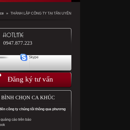
ice
»
THÀNH LẬP CÔNG TY TẠI TÂN UYÊN
0947.877.223
Skype
Đăng ký tư vấn
BÌNH CHỌN CA KHÚC
 đến công ty chúng tôi thông qua phương
 quảng cáo trên báo
ook