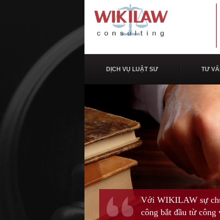
DỊCH VỤ LUẬT SƯ
TƯ VẤ
Với WIKILAW sự chuyê
công bắt đầu từ công v