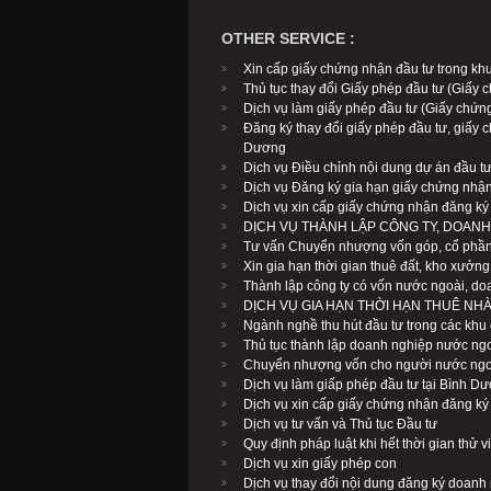
OTHER SERVICE :
Xin cấp giấy chứng nhận đầu tư trong k
Thủ tục thay đổi Giấy phép đầu tư (Giấy
Dịch vụ làm giấy phép đầu tư (Giấy chứn
Đăng ký thay đổi giấy phép đầu tư, giấy 
Dương
Dịch vụ Điều chỉnh nội dung dự án đầu t
Dịch vụ Đăng ký gia hạn giấy chứng nhận
Dịch vụ xin cấp giấy chứng nhận đăng ký
DỊCH VỤ THÀNH LẬP CÔNG TY, DOANH
Tư vấn Chuyển nhượng vốn góp, cổ phần
Xin gia hạn thời gian thuê đất, kho xưởn
Thành lập công ty có vốn nước ngoài, do
DỊCH VỤ GIA HẠN THỜI HẠN THUÊ NH
Ngành nghề thu hút đầu tư trong các kh
Thủ tục thành lập doanh nghiệp nước ngo
Chuyển nhượng vốn cho người nước ngo
Dịch vụ làm giấp phép đầu tư tại Bình D
Dịch vụ xin cấp giấy chứng nhận đăng ký
Dịch vụ tư vấn và Thủ tục Đầu tư
Quy định pháp luật khi hết thời gian thử v
Dịch vụ xin giấy phép con
Dịch vụ thay đổi nội dung đăng ký doanh