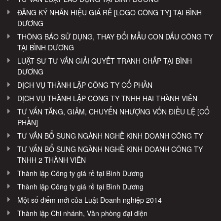
ĐĂNG KÝ NHÃN HIỆU GIÁ RẺ [LOGO CÔNG TY] TẠI BÌNH
DƯƠNG
THÔNG BÁO SỬ DỤNG, THAY ĐỔI MẪU CON DẤU CÔNG TY
TẠI BÌNH DƯƠNG
LUẬT SƯ TƯ VẤN GIẢI QUYẾT TRANH CHẤP TẠI BÌNH
DƯƠNG
DỊCH VỤ THÀNH LẬP CÔNG TY CỔ PHẦN
DỊCH VỤ THÀNH LẬP CÔNG TY TNHH HAI THÀNH VIÊN
TƯ VẤN TĂNG, GIẢM, CHUYỂN NHƯỢNG VỐN ĐIỀU LỆ [CỔ
PHẦN]
TƯ VẤN BỔ SUNG NGÀNH NGHỀ KINH DOANH CÔNG TY
TƯ VẤN BỔ SUNG NGÀNH NGHỀ KINH DOANH CÔNG TY
TNHH 2 THÀNH VIÊN
Thành lập Công ty giá rẻ tại Bình Dương
Thành lập Công ty giá rẻ tại Bình Dương
Một số điểm mới của Luật Doanh nghiệp 2014
Thành lập Chi nhánh, Văn phòng đại diện