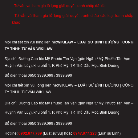
- Tư vấn và tham gia tố tụng giải quyết tranh chấp đất đai
- Tư vấn và tham gia tố tụng giải quyết tranh chấp các loại tranh chấp
khác
Mọi chi tiết xin vui lòng liên hệ:
WIKILAW – LUẬT SƯ BÌNH DƯƠNG | CÔNG
TY TNHH TƯ VẤN WIKILAW
Địa chỉ: Đường Cao tốc Mỹ Phước Tân Vạn (gần Ngã tư Mỹ Phước Tân Vạn –
Huỳnh Văn Lũy), khu phố 1, P. Phú Mỹ, TP. Thủ Dầu Một, Bình Dương
Số điện thoại 0650.3939.099 / 3939.990
Mọi chi tiết xin vui lòng liên hệ:WIKILAW – LUẬT SƯ BÌNH DƯƠNG | CÔNG
TY TNHH TƯ VẤN WIKILAW
Địa chỉ: Đường Cao tốc Mỹ Phước Tân Vạn (gần Ngã tư Mỹ Phước Tân Vạn –
Huỳnh Văn Lũy), khu phố 1, P. Phú Mỹ, TP. Thủ Dầu Một, Bình Dương
Số điện thoại 0650.3939.099 / 3939.990
Hotline:
0902.877.789
(Luật sư Sự) hoặc
0947.877.223
(Luật sư Linh)