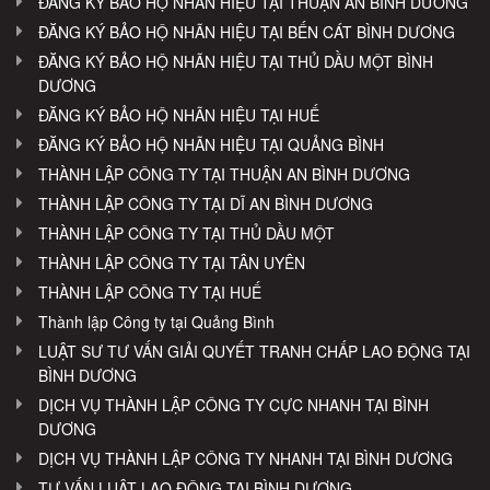
ĐĂNG KÝ BẢO HỘ NHÃN HIỆU TẠI THUẬN AN BÌNH DƯƠNG
ĐĂNG KÝ BẢO HỘ NHÃN HIỆU TẠI BẾN CÁT BÌNH DƯƠNG
ĐĂNG KÝ BẢO HỘ NHÃN HIỆU TẠI THỦ DẦU MỘT BÌNH
DƯƠNG
ĐĂNG KÝ BẢO HỘ NHÃN HIỆU TẠI HUẾ
ĐĂNG KÝ BẢO HỘ NHÃN HIỆU TẠI QUẢNG BÌNH
THÀNH LẬP CÔNG TY TẠI THUẬN AN BÌNH DƯƠNG
THÀNH LẬP CÔNG TY TẠI DĨ AN BÌNH DƯƠNG
THÀNH LẬP CÔNG TY TẠI THỦ DẦU MỘT
THÀNH LẬP CÔNG TY TẠI TÂN UYÊN
THÀNH LẬP CÔNG TY TẠI HUẾ
Thành lập Công ty tại Quảng Bình
LUẬT SƯ TƯ VẤN GIẢI QUYẾT TRANH CHẤP LAO ĐỘNG TẠI
BÌNH DƯƠNG
DỊCH VỤ THÀNH LẬP CÔNG TY CỰC NHANH TẠI BÌNH
DƯƠNG
DỊCH VỤ THÀNH LẬP CÔNG TY NHANH TẠI BÌNH DƯƠNG
TƯ VẤN LUẬT LAO ĐỘNG TẠI BÌNH DƯƠNG