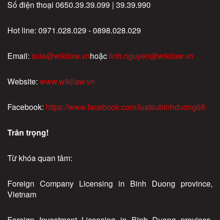
Số điện thoại 0650.39.39.099 | 39.39.990
Hot line: 0971.028.029 - 0898.028.029
Email:
sule@wikilaw.vn
hoặc
linh.nguyen@wikilaw.vn
Website:
www.wikilaw.vn
Facebook:
https://www.facebook.com/luatsubinhduong68
Trân trọng!
Từ khóa quan tâm:
Foreign Company Licensing in Binh Duong province,
Vietnam
Foreign Investment Licensing in Binh Duong province,