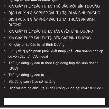
XIN GIẤY PHÉP ĐẦU TƯ TẠI THỦ DẦU MỘT BÌNH DƯƠNG
DỊCH VU XIN GIẤY PHÉP ĐẦU TƯ TẠI DĨ AN BÌNH DƯƠNG
DỊCH VU XIN GIẤY PHÉP ĐẦU TƯ TẠI THUẬN AN BÌNH
DƯƠNG
XIN GIẤY PHÉP ĐẦU TƯ TẠI TÂN UYÊN BÌNH DƯƠNG
XIN GIẤY PHÉP ĐẦU TƯ TẠI BẾN CÁT BÌNH DƯƠNG
Xin giấy phép đầu tư tại Bình Dương
Lưu ý về quyền phân phối, xuất nhập khẩu của doanh nghiệp
có vốn đầu tư nước ngoài
Thủ tục đăng ký đầu tư theo Hợp đồng hợp tác kinh doanh
(BCC)
Thủ tục đăng ký đầu tư
Bất động sản và cơ sở hạ tầng
Dịch vụ làm hộ chiếu tại Bình Dương - Liên hệ: 0947.877.223