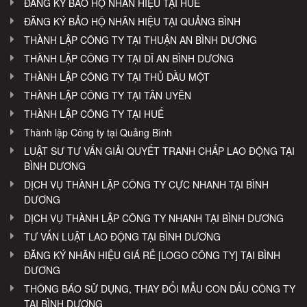
ĐĂNG KÝ BẢO HỘ NHÃN HIỆU TẠI HUẾ
ĐĂNG KÝ BẢO HỘ NHÃN HIỆU TẠI QUẢNG BÌNH
THÀNH LẬP CÔNG TY TẠI THUẬN AN BÌNH DƯƠNG
THÀNH LẬP CÔNG TY TẠI DĨ AN BÌNH DƯƠNG
THÀNH LẬP CÔNG TY TẠI THỦ DẦU MỘT
THÀNH LẬP CÔNG TY TẠI TÂN UYÊN
THÀNH LẬP CÔNG TY TẠI HUẾ
Thành lập Công ty tại Quảng Bình
LUẬT SƯ TƯ VẤN GIẢI QUYẾT TRANH CHẤP LAO ĐỘNG TẠI
BÌNH DƯƠNG
DỊCH VỤ THÀNH LẬP CÔNG TY CỰC NHANH TẠI BÌNH
DƯƠNG
DỊCH VỤ THÀNH LẬP CÔNG TY NHANH TẠI BÌNH DƯƠNG
TƯ VẤN LUẬT LAO ĐỘNG TẠI BÌNH DƯƠNG
ĐĂNG KÝ NHÃN HIỆU GIÁ RẺ [LOGO CÔNG TY] TẠI BÌNH
DƯƠNG
THÔNG BÁO SỬ DỤNG, THAY ĐỔI MẪU CON DẤU CÔNG TY
TẠI BÌNH DƯƠNG