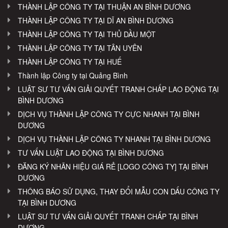
THÀNH LẬP CÔNG TY TẠI THUẬN AN BÌNH DƯƠNG
THÀNH LẬP CÔNG TY TẠI DĨ AN BÌNH DƯƠNG
THÀNH LẬP CÔNG TY TẠI THỦ DẦU MỘT
THÀNH LẬP CÔNG TY TẠI TÂN UYÊN
THÀNH LẬP CÔNG TY TẠI HUẾ
Thành lập Công ty tại Quảng Bình
LUẬT SƯ TƯ VẤN GIẢI QUYẾT TRANH CHẤP LAO ĐỘNG TẠI
BÌNH DƯƠNG
DỊCH VỤ THÀNH LẬP CÔNG TY CỰC NHANH TẠI BÌNH
DƯƠNG
DỊCH VỤ THÀNH LẬP CÔNG TY NHANH TẠI BÌNH DƯƠNG
TƯ VẤN LUẬT LAO ĐỘNG TẠI BÌNH DƯƠNG
ĐĂNG KÝ NHÃN HIỆU GIÁ RẺ [LOGO CÔNG TY] TẠI BÌNH
DƯƠNG
THÔNG BÁO SỬ DỤNG, THAY ĐỔI MẪU CON DẤU CÔNG TY
TẠI BÌNH DƯƠNG
LUẬT SƯ TƯ VẤN GIẢI QUYẾT TRANH CHẤP TẠI BÌNH
DƯƠNG