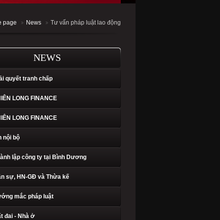
 page
News
Tư vấn pháp luật lao động
NEWS
ải quyết tranh chấp
HIÊN LONG FINANCE
HIÊN LONG FINANCE
n nội bộ
ành lập công ty tại Bình Dương
n sự, HN-GĐ và Thừa kế
ớng mắc pháp luật
t đai - Nhà ở