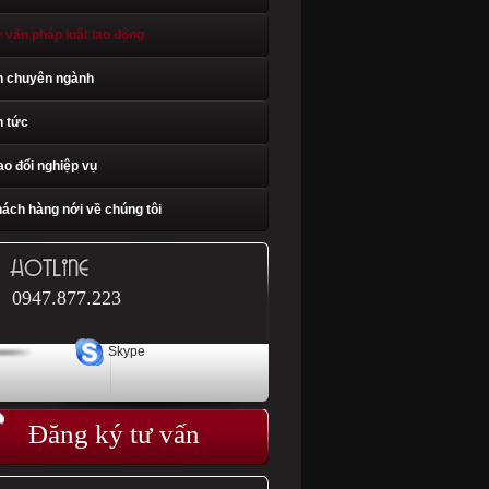
 vấn pháp luật lao động
n chuyên ngành
n tức
ao đổi nghiệp vụ
ách hàng nới về chúng tôi
0947.877.223
Skype
Đăng ký tư vấn