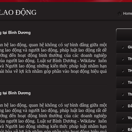
 LAO ĐỘNG
Home
g tại Bình Dương
an hệ lao động, quan hệ không có sự bình đẳng giữa một
Gi
g lao động và người lao động, pháp luật lao động rất dễ
ưởng đến hoạt động bình thường của các doanh nghiệp
T
của người lao động. Luật sư Bình Dương - Wikilaw luôn
à Người lao động những kiến thức pháp luật nhằm hạn
 hài hòa về lợi ích nhằm góp phần vào hoạt động hiệu quả
T
Ti
g tại Bình Dương
Th
an hệ lao động, quan hệ không có sự bình đẳng giữa một
Dâ
g lao động và người lao động, pháp luật lao động rất dễ
ưởng đến hoạt động bình thường của các doanh nghiệp
Vư
của người lao động. Luật sư Bình Dương - Wikilaw luôn
à Người lao động những kiến thức pháp luật nhằm hạn
Đấ
 hài hòa về lợi ích nhằm góp phần vào hoạt động hiệu quả