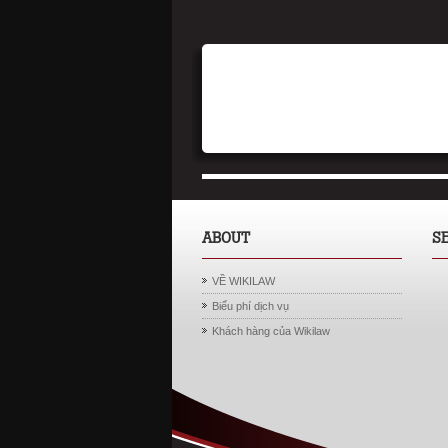
ABOUT
S
VỀ WIKILAW
Biểu phí dịch vụ
Khách hàng của Wikilaw