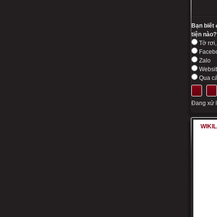
Bạn biết
tiện nào?
Tờ rơi,
Faceb
Zalo
Websi
Qua cá
Đang xử lý
WIKI