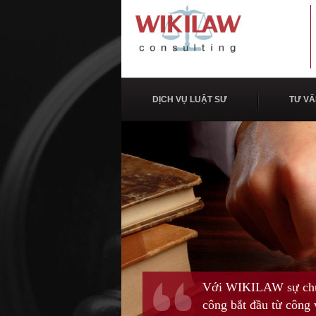
DỊCH VỤ LUẬT SƯ
TƯ VẤ
Với WIKILAW sự chuyê
công bắt đầu từ công v