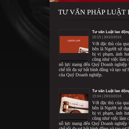
TƯ VẤN PHÁP LUẬT
Tư vấn Luật lao độn
10:15
| 30/10/2016
Với đặc thù của qu
bên là Người sử dụn
bị vi phạm, ảnh h
cũng như việc làm 
nỗ lực mang đến Quý Doanh nghiệp v
chế tối đa sự bất bình đẳng và tạo sự
của Quý Doanh nghiệp.
Tư vấn Luật lao độn
15:04
| 29/10/2016
Với đặc thù của qu
bên là Người sử dụn
bị vi phạm, ảnh h
cũng như việc làm 
nỗ lực mang đến Quý Doanh nghiệp v
chế tối đa sự bất bình đẳng và tạo sự